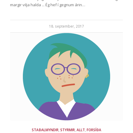
margir vilja halda ... Ég hef í gegnum árin…
18. september, 2017
STAÐALMYNDIR
,
STYRMIR
,
ALLT
,
FORSÍÐA