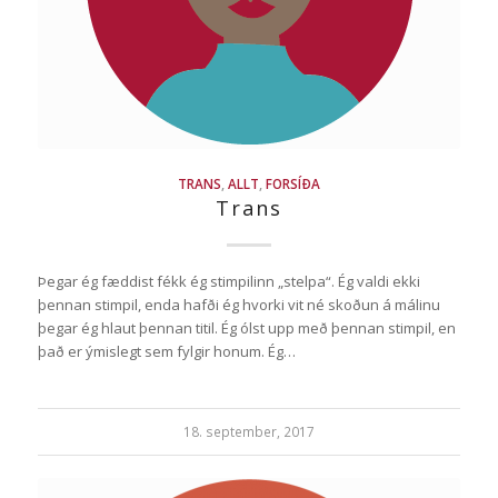
TRANS
,
ALLT
,
FORSÍÐA
Trans
Þegar ég fæddist fékk ég stimpilinn „stelpa“. Ég valdi ekki
þennan stimpil, enda hafði ég hvorki vit né skoðun á málinu
þegar ég hlaut þennan titil. Ég ólst upp með þennan stimpil, en
það er ýmislegt sem fylgir honum. Ég…
18. september, 2017