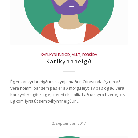
KARLKYNHNEIGÐ
,
ALLT
,
FORSÍÐA
Karlkynhneigð
Ég er karlkynhneigður sískynja maður. Oftast tala ég um að
vera hommi þar sem það er að mörgu leyti svipað og að vera
karlkynhneigður og ég nenni ekki alltaf að útskýra hver ég er.
Ég kom fyrst út sem tvíkynhneigður…
2. september, 2017