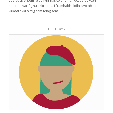
það auglýst sem félag fyrir háskólanema. Þótt að ég væri í
námi, þá var ég nú ekki nema í framhaldsskóla, svo að þetta
virkaði ekki á mig sem félag sem…
11. júlí, 2017