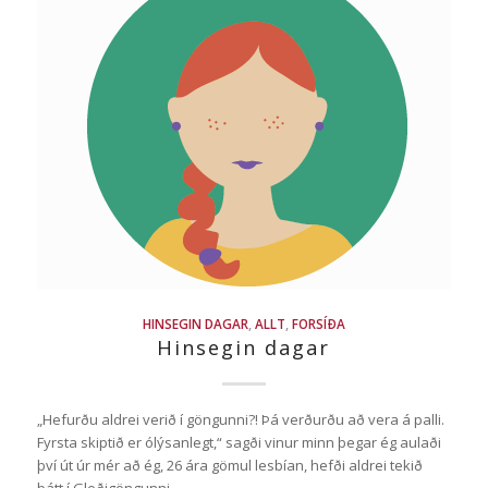
HINSEGIN DAGAR
,
ALLT
,
FORSÍÐA
Hinsegin dagar
„Hefurðu aldrei verið í göngunni?! Þá verðurðu að vera á palli.
Fyrsta skiptið er ólýsanlegt,“ sagði vinur minn þegar ég aulaði
því út úr mér að ég, 26 ára gömul lesbían, hefði aldrei tekið