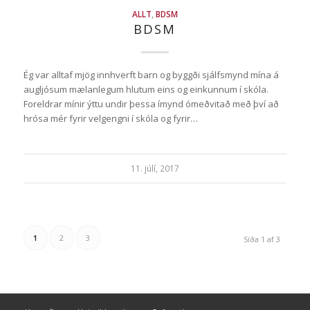
ALLT
,
BDSM
BDSM
Ég var alltaf mjög innhverft barn og byggði sjálfsmynd mína á
augljósum mælanlegum hlutum eins og einkunnum í skóla.
Foreldrar mínir ýttu undir þessa ímynd ómeðvitað með því að
hrósa mér fyrir velgengni í skóla og fyrir…
11. júlí, 2017
1
2
3
Síða 1 af 3