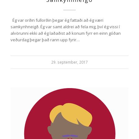
Ég var orðin fullorðin þegar ég fattaði að ég væri
samkynhneigð. Ég var samt aldrei að fela mig, því ég vissi í
alvörunni ekki að ég laðaðist að konum fyrr en einn góðan
veðurdag þegar það rann upp fyrir…
29. september, 2017