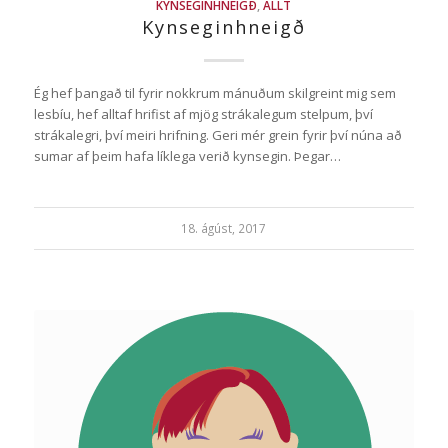
KYNSEGINHNEIGÐ
,
ALLT
Kynseginhneigð
Ég hef þangað til fyrir nokkrum mánuðum skilgreint mig sem
lesbíu, hef alltaf hrifist af mjög strákalegum stelpum, því
strákalegri, því meiri hrifning. Geri mér grein fyrir því núna að
sumar af þeim hafa líklega verið kynsegin. Þegar…
18. ágúst, 2017