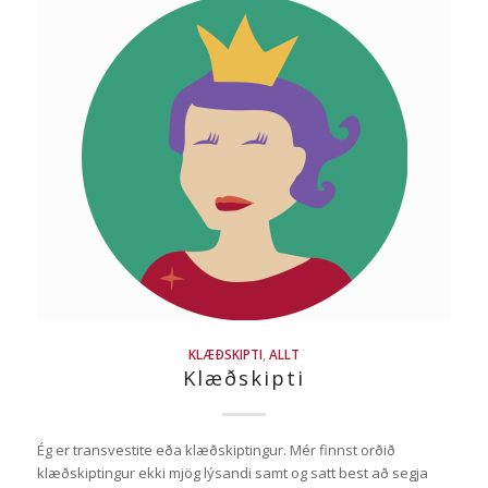
KLÆÐSKIPTI
,
ALLT
Klæðskipti
Ég er transvestite eða klæðskiptingur. Mér finnst orðið
klæðskiptingur ekki mjög lýsandi samt og satt best að segja