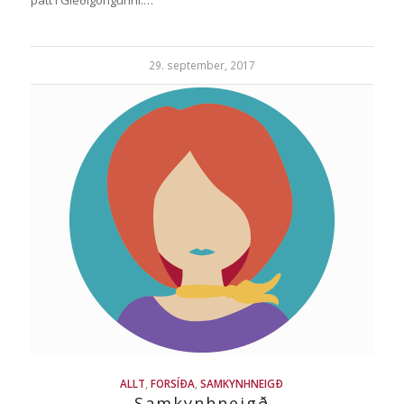
þátt í Gleðigöngunni.…
29. september, 2017
ALLT
,
FORSÍÐA
,
SAMKYNHNEIGÐ
Samkynhneigð