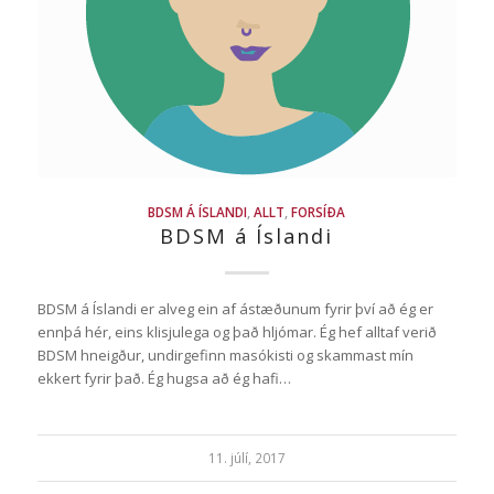
BDSM Á ÍSLANDI
,
ALLT
,
FORSÍÐA
BDSM á Íslandi
BDSM á Íslandi er alveg ein af ástæðunum fyrir því að ég er
ennþá hér, eins klisjulega og það hljómar. Ég hef alltaf verið
BDSM hneigður, undirgefinn masókisti og skammast mín
ekkert fyrir það. Ég hugsa að ég hafi…
11. júlí, 2017