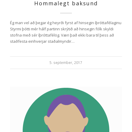
Hommalegt baksund
Ég man vel að þegar ég heyrði fyrst af hinsegin íþróttafélaginu
Styrmi þótti mér hálf partinn skrýtið að hinsegin fólk skyldi
stofna með sér íþróttafélög. Væri það ekki bara til þess að
staðfesta einhverjar staðalmyndir…
5. september, 2017