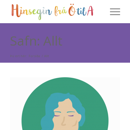
Safn: Allt
Þú ert hér:
Forsíða
/
Allt