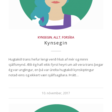
KYNSEGIN
,
ALLT
,
FORSÍÐA
Kynsegin
Hugtakið trans hefur lengi verið hluti af mér og minni
sjálfsmynd. Ætli ég hafi ekki fyrst heyrt um að vera trans þegar
ég var unglingur, en þá var úrelta hugtakið kynskiptingur
notað eins og ekkert væri sjálfsagðara. Þrátt…
10. nóvember, 2017