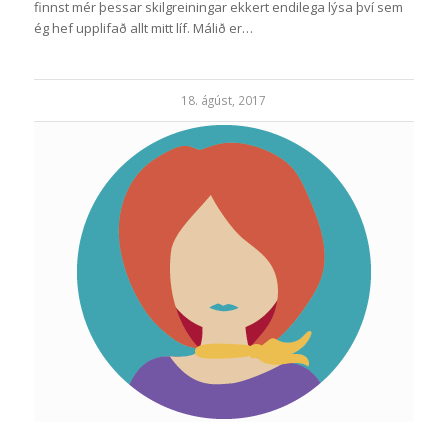
finnst mér þessar skilgreiningar ekkert endilega lýsa því sem
ég hef upplifað allt mitt líf. Málið er…
18. ágúst, 2017