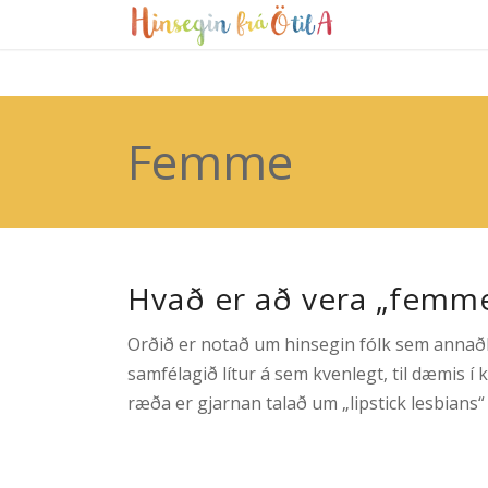
Femme
Hvað er að vera „femm
Orðið er notað um hinsegin fólk sem annað
samfélagið lítur á sem kvenlegt, til dæmis 
ræða er gjarnan talað um „lipstick lesbians“