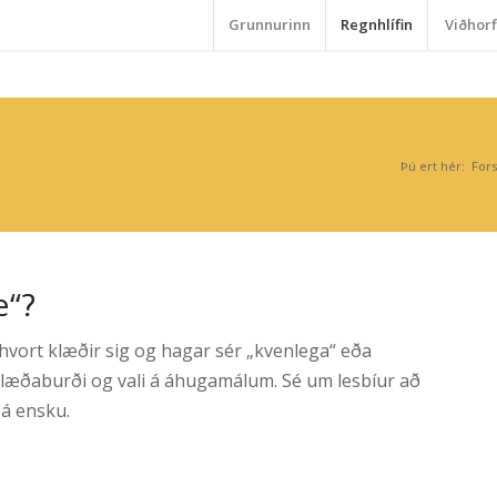
Grunnurinn
Regnhlífin
Viðhorf
Þú ert hér:
Fors
e“?
hvort klæðir sig og hagar sér
„
kvenlega
“ eða
í klæðaburði og vali á áhugamálum. Sé um lesbíur að
 á ensku.