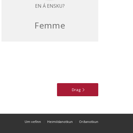
EN Á ENSKU?
Femme
Drag
Um vefinn
Heimildanotkun
Orðanotkun