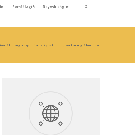
in
Samfélagið
Reynslusögur
íða
/
Hinsegin regnhlífin
/
Kynvitund og kyntjáning
/
Femme