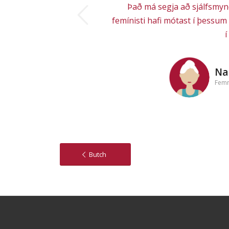
ious
Það má segja að sjálfsmyn
femínisti hafi mótast í þessum
í
Na
Fem
Butch