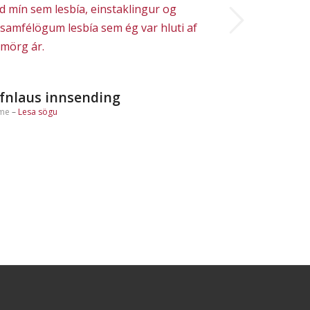
Next
d mín sem lesbía, einstaklingur og
 samfélögum lesbía sem ég var hluti af
 mörg ár.
fnlaus innsending
me
–
Lesa sögu