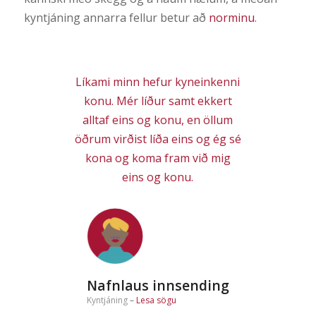
kyntjáning annarra fellur betur að
norminu
.
Líkami minn hefur kyneinkenni
konu. Mér líður samt ekkert
alltaf eins og konu, en öllum
öðrum virðist líða eins og ég sé
kona og koma fram við mig
eins og konu.
Nafnlaus innsending
Kyntjáning
–
Lesa sögu