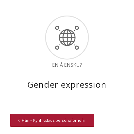
EN Á ENSKU?
Gender expression
Hán – Kynhlutlaus persónufornöfn