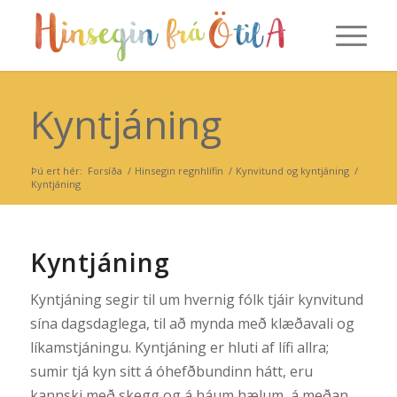
Kyntjáning
Þú ert hér:
Forsíða
/
Hinsegin regnhlífin
/
Kynvitund og kyntjáning
/
Kyntjáning
Kyntjáning
Kyntjáning segir til um hvernig fólk tjáir kynvitund
sína dagsdaglega, til að mynda með klæðavali og
líkamstjáningu. Kyntjáning er hluti af lífi allra;
sumir tjá kyn sitt á óhefðbundinn hátt, eru
kannski með skegg og á háum hælum, á meðan