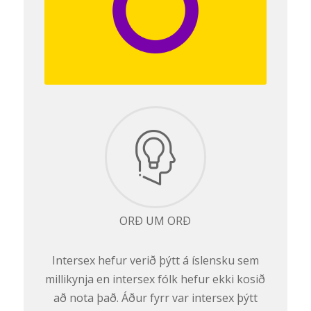
ORÐ UM ORÐ
Intersex hefur verið þýtt á íslensku sem
millikynja en intersex fólk hefur ekki kosið
að nota það. Áður fyrr var intersex þýtt