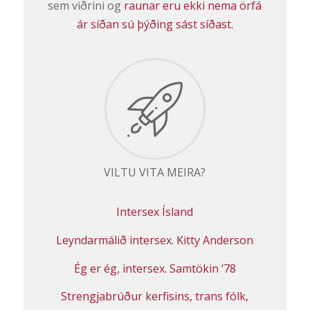
sem viðrini og
raunar eru ekki nema örfá
ár síðan sú þýðing sást síðast.
VILTU VITA MEIRA?
Intersex Ísland
Leyndarmálið intersex. Kitty Anderson
Ég er ég, intersex. Samtökin ’78
Strengjabrúður kerfisins, trans fólk,