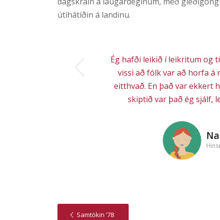
dagskráin á laugardeginum, með gleðigöngu 
útihátíðin á landinu.
ious
Ég hafði leikið í leikritum og t
vissi að fólk var að horfa 
eitthvað. En það var ekkert h
skiptið var það ég sjálf, 
Na
Hins
Samtökin ’78