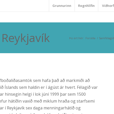
Grunnurinn
Regnhlífin
Viðhorf
 Reykjavík
Þú ert hér:
Forsíða
/
Samfélagið
jálfboðaliðasamtök sem hafa það að markmiði að
 Íslands sem haldin er í ágúst ár hvert. Félagið var
r hinsegin helgi í lok júní 1999 þar sem 1500
fur hátíðin vaxið með miklum hraða og starfsemi
gar í Reykjavík sex daga menningarhátíð og