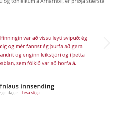
og tónleikum á Arnarhóli, er þriðja stærsta
Next
ilfinningin var að vissu leyti svipuð: ég
á mig og mér fannst ég þurfa að gera
andrit og enginn leikstjóri og í þetta
lesbían, sem fólkið var að horfa á.
fnlaus innsending
egin dagar
–
Lesa sögu