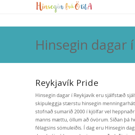
Hinsegin dagar í
Reykjavík Pride
Hinsegin dagar í Reykjavík eru sjálfstæð s
skipuleggja stærstu hinsegin menningarhátíð
stofnað sumarið 2000 í kjölfar vel heppnaðra
manns mættu, öllum að óvörum. Síðan þá he
félagsins sömuleiðis. Í dag eru Hinsegin da