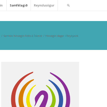
in
Samfélagið
Reynslusögur
/
Samtök hinsegin fólks á Íslandi
/
Hinsegin dagar í Reykjavík