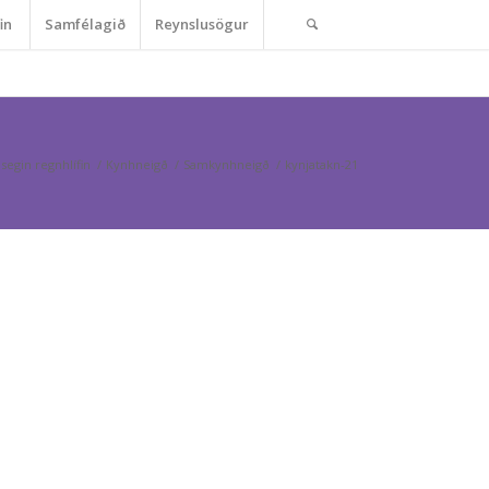
in
Samfélagið
Reynslusögur
segin regnhlífin
/
Kynhneigð
/
Samkynhneigð
/
kynjatakn-21