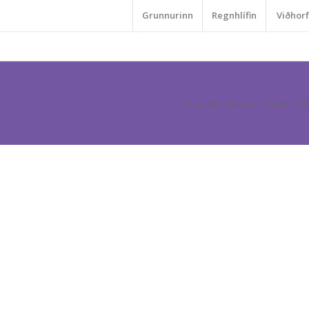
Grunnurinn
Regnhlífin
Viðhorf
Þú ert hér:
Forsíða
/
Test24
/
Hin