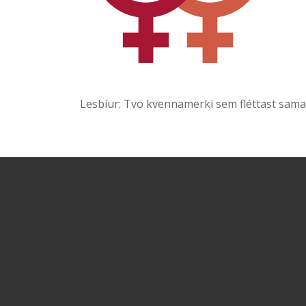
Lesbíur: Tvö kvennamerki sem fléttast sam