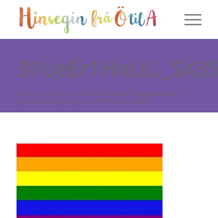
31UeEr1HnUL._SX35
Þú ert hér:
Forsíða
/
Test24
/
Samfélagið
/
Hagsmunabarátta
/
Tákn hinsegin samfélagsins
/
31UeEr1HnUL._SX355_