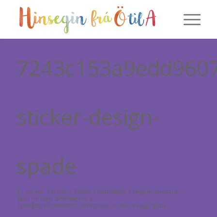
7243c153a9edd9607
sticker-design-
spade
Þú ert hér:
Forsíða
/
Test24
/
Samfélagið
/
Hagsmunabarátta
/
Tákn hinsegin samfélagsins
/
7243c153a9edd96079c3b7bff6722880–sticker-design-spade