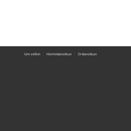
Um vefinn
Heimildanotkun
Orðanotkun