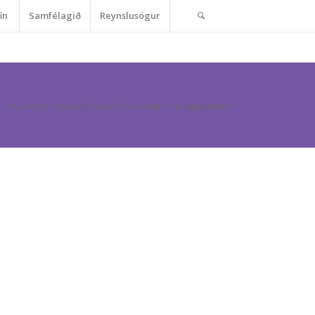
in
Samfélagið
Reynslusögur
Þú ert hér:
Forsíða
/
Test24
/
Um vefinn
/
passamynd íris