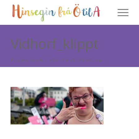
Vidhorf_klippt
Þú ert hér:
Forsíða
/
Test24
/
Viðhorf
/
Vidhorf_klippt