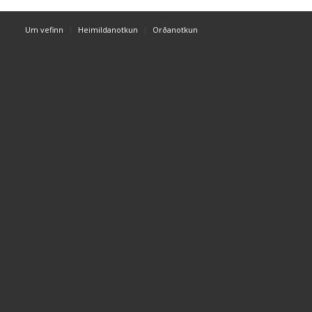
Um vefinn
Heimildanotkun
Orðanotkun