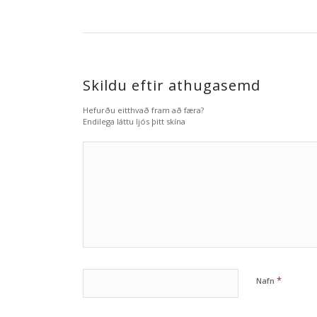
Skildu eftir athugasemd
Hefurðu eitthvað fram að færa?
Endilega láttu ljós þitt skína
*
Nafn