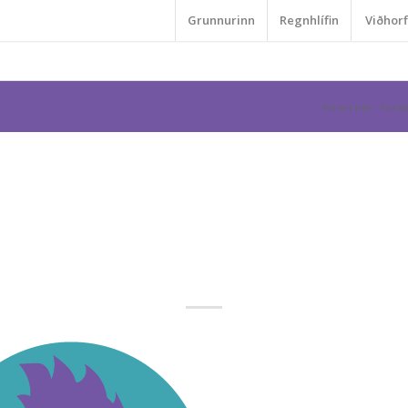
Grunnurinn
Regnhlífin
Viðhorf
Þú ert hér:
Forsí
Hinsegin prófílar
[Recovered]-23