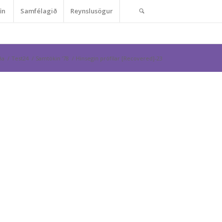
in
Samfélagið
Reynslusögur
ða
/
Test24
/
Samtökin ’78
/
Hinsegin prófílar [Recovered]-23