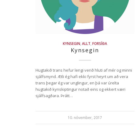
KYNSEGIN
,
ALLT
,
FORSÍÐA
Kynsegin
Hugtakið trans hefur lengi verið hluti af mér og minni
sjálfsmynd. Ætli ég hafi ekki fyrst heyrt um að vera
trans þegar ég var unglingur, en þá var úrelta
hugtakið kynskiptingur notað eins og ekkert væri
sjálfsagðara. Þrátt…
10. nóvember, 2017