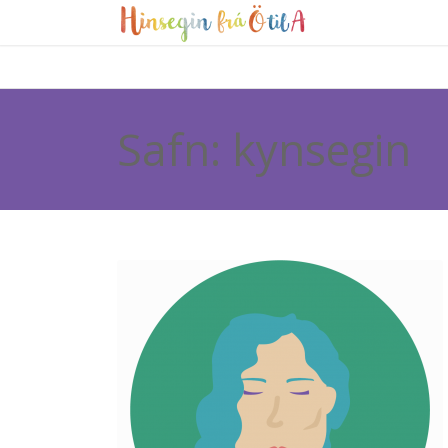
Safn: kynsegin