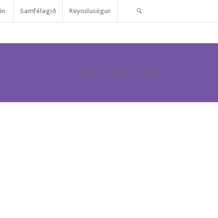
in
Samfélagið
Reynslusögur
Þú ert hér:
Forsíða
/
kynsegin