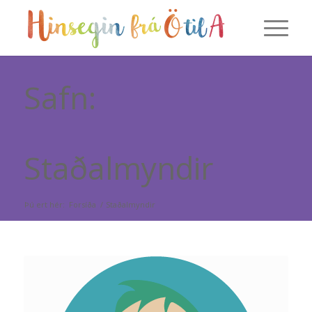
Safn:
Staðalmyndir
Þú ert hér:
Forsíða
/
Staðalmyndir