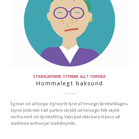
STAÐALMYNDIR
,
STYRMIR
,
ALLT
,
FORSÍÐA
Hommalegt baksund
Ég man vel að þegar ég heyrði fyrst af hinsegin íþróttafélaginu
Styrmi þótti mér hálf partinn skrýtið að hinsegin fólk skyldi
stofna með sér íþróttafélög. Væri það ekki bara til þess að
staðfesta einhverjar staðalmyndir…